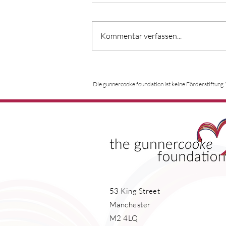
Kommentar verfassen...
Kostenloses
Unterstützungsprogramm für
Die gunnercooke foundation ist keine Förderstiftung.
Charity-Leiter:innen in
Oxfordshire & Reading
53 King Street
Manchester
M2 4LQ