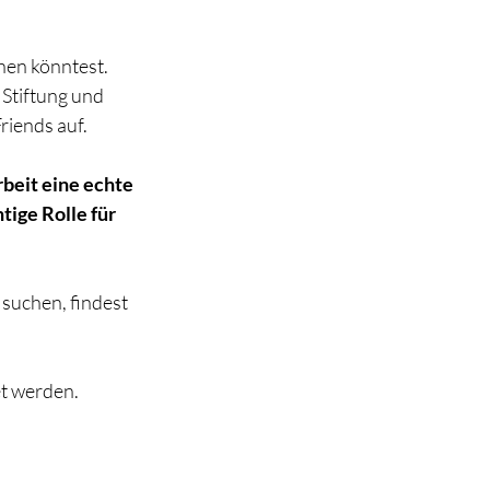
hen könntest.  
Stiftung und 
riends auf.
eit eine echte 
ige Rolle für 
suchen, findest 
t werden.