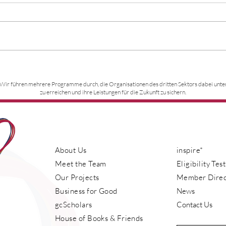
Busziehen für den guten Zweck
Chari
Mums
 Wir führen mehrere Programme durch, die Organisationen des dritten Sektors dabei unterst
beim
zu erreichen und ihre Leistungen für die Zukunft zu sichern.
About Us
inspire*
Meet the Team
Eligibility Test
Our Projects
Member Direc
Business for Good
News
gcScholars
Contact Us
House of Books & Friends