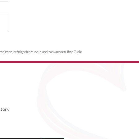
ty Leadership in Action:
 In Need im Gespräch
ützen, erfolgreich zu sein und zu wachsen, ihre Ziele
 gcScholars-Programm
tory